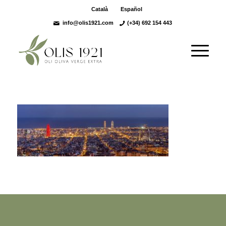
Català
Español
info@olis1921.com
(+34) 692 154 443