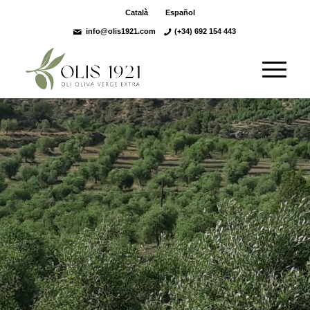
Català
Español
info@olis1921.com
(+34) 692 154 443