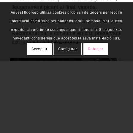
lleugerament picant al final, vigorós.
Aquest lloc web utilitza cookies pròpies i de tercers per recollir
Acidesa
: 0,2º
informació estadística per poder millorar i personalitzar la teva
experiència oferint-te continguts que t'interessin. Si segueixes
Recomanat per a consumir en cru, preservant
navegant, considerem que acceptes la seva instal•lació i ús.
així la seva exclusiva aroma.
Acceptar
Configurar
Rebutjar