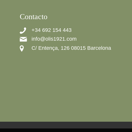
Contacto
+34 692 154 443
info@olis1921.com
C/ Entença, 126 08015 Barcelona